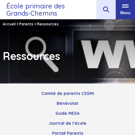
École primaire des
Grands‑Chemins
Menu
Accueil
>
Parents
>
Ressources
Ressources
Comité de parents CSSMI
Bénévolat
Guide MESA
Journal de l’école
Portail Parents