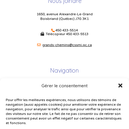
Nous joindre
1650, avenue Alexandre-Le-Grand
Boisbriand (Québec) J7G 3K1
450 433-5514
Télécopieur
450 433-5513
grands-chemins@cssmi.qc.ca
Navigation
Gérer le consentement
Plan du site
Portail Parents
Pour offrir les meilleures expériences, nous utilisons des témoins de
navigation (aussi appelés cookies) pour améliorer votre expérience de
Plainte – service à l’élève
navigation, pour analyser le trafic ainsi que pour vérifier la provenance
des visiteurs sur notre site. Le fait de ne pas consentir ou de retirer son
Politique de confidentialité
consentement peut avoir un effet négatif sur certaines caractéristiques
et fonctions.